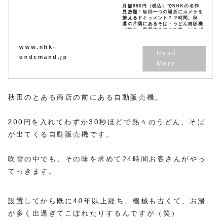
月額990円（税込）でNHKの名作
見放題！毎回一つの場所にカメラを
据えるドキュメント７２時間。秋田
港の片隅にあるそば・うどん自販機
が舞台。寒風吹きすさむ中、はるば
るうどんを食べに来る人々とは？
www.nhk-
ondemand.jp
秋田のとある商店の前にある自動販売機。
200円を入れてわずか30秒ほどで熱々のうどん、そば
が出てくる自動販売機です。
吹雪の中でも、その味を求めて24時間お客さんがやっ
てっきます。
設置してから既に40年以上経ち、機械も古くて、お湯
が多く出過ぎてこぼれたりするんですが（笑）