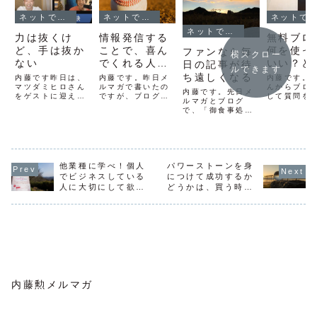
ネットでファンを作る方法
ネットでファンを作る方法
ネットでファンを作る方法
ネットでファンを作る方法
力は抜くけ
情報発信する
無料ブロ
ど、手は抜か
ことで、喜ん
何を使っ
ファンなら毎
横スクロー
ない
でくれる人が
いい？と
日の記事が待
ルできます
いる。
ご質問へ
ち遠しくなる
内藤です昨日は、
内藤です。昨日メ
内藤です。
マツダミヒロさん
ルマガで書いたの
答
んからブロ
内藤です。先日メ
をゲストに迎えて
ですが、ブログで
して質問を
ルマガとブログ
ライブ配信を行い
も。一昨日は甲子
したので、
で、「御食事処ゆ
ました！いや〜、
園の決勝でした
でシェアと
にわ」のことを書
楽しかったです
ね。準優勝投手と
ますね。メ
きましたが、沢山
「自然にファンが
なっ奥川くんは決
では、読者
ご返事をいただき
増える秘訣」をテ
勝に来るまで１点
らのご質問
ました。⇒ ファ
ーマに、ミヒロさ
しか取られていま
ます。無料
ンになってしまう
んからあれこれ聞
せんでした。でも
は何を使っ
他業種に学べ！個人
パワーストーンを身
手紙とごはん実際
き出しましたライ
決勝は５失点。１
い？①ブロ
に行かれたことの
でビジネスしている
につけて成功するか
ブ配信が不慣れだ
５０キロ以上の速
類は、アメ
ある方はやはり同
人に大切にして欲し
どうかは、買う時点
ったので、皆さん
球が何回も出てい
良い？ 例
様に、あの場の空
からのコメントを
ましたが、打たれ
の接骨院の
いハンドメイド作家
で決まっている。と
気感のことを書か
あまり拾えなかっ
たヒットは１１
はてなブロ
との共通点
いう話
れていましたし、
た...
本。...
や...
まだ行っていない
方...
内藤勲メルマガ