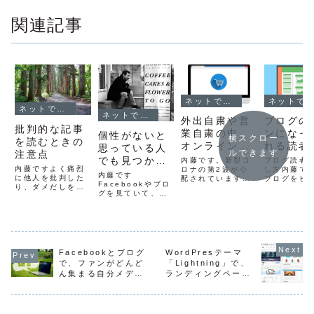
関連記事
ネットでファンを作る方法
ネットでファンを作る方法
ネットでファンを作る方法
ネットでファンを作る方法
外出自粛や営
ブログの
批判的な記事
業自粛の中、
ンになっ
個性がないと
横スクロー
を読むときの
オンライン化
れる読者
思っている人
ルできます
注意点
して売れた
やし方
でも見つかる
内藤です。新型コ
ブログ読者
内藤ですよく痛烈
人、売れない
ロナの第2波が心
し方内藤で
個性の出し方
内藤です
に他人を批判した
配されています
ブログをビ
人の特徴
Facebookやブロ
り、ダメだしをし
ね。3月に書いた
のためにや
グを見ていて、目
て盛り上げるブロ
こちらの記事の内
たのは200
がとまる投稿や、
グ等があります。
容は、まだ参考に
その頃はま
投稿を楽しみに待
そういう発信てズ
なると思いますの
ーのインス
ってしまう人って
バッと代弁してく
で、是非一読を。
ターもやっ
『個性』がでてい
れているようで、
外出自粛や営業自
した。本格
ますよね。その人
自分と同意見なら
粛の中、オンライ
メブロのカ
らしさや、その人
ば気持ちが良かっ
ン化して売れた
イズのブロ
Facebookとブログ
WordPresテーマ
独自の世界観とか
たりします。アク
人、売れない人の
うありませ
で、ファンがどんど
「Lightning」で、
感じられます。例
セスも集まりやす
特徴外出自粛や営
ん、、、）
ん集まる自分メディ
ランディングページ
えば、短パン社長
いです。こういう
業自粛の中、商
たのが201
アを作る
を作る方法
の奥ノ谷さんとか
発信を受け取る時
品・サービスをオ
今でこそ「
強烈ですよね。こ
は注意が必要で
ンライ...
だ...
れだけネット上に
す...
情...