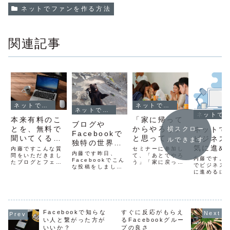
ネットでファンを作る方法
関連記事
ネットでファンを作る方法
ネットでファンを作る方法
ネットでファンを作る方法
ネットでファンを作る方法
本来有料のこ
「家に帰って
ブログや
とを、無料で
からやろう」
ネットで
横スクロー
Facebookで
聞いてくる人
と思って、家
ビジネス
ルできます
独特の世界観
への対処の仕
に帰ってやら
気に進め
内藤ですこんな質
セミナーに参加し
を感じてもら
内藤です昨日、
方
問をいただきまし
なかったこと
て、「あとでやろ
つの方法
内藤です。
う方法
Facebookでこん
たブログとフェイ
う」「家に戻って
ありません
でビジネス
な投稿をしました
スブックをやって
からやろう」と思
に進めるに
登別のマリンパー
か？
います。そこに来
って、結局忘れた
法があると
ク光と音楽とイワ
て下さる方々がコ
り、テンション落
ってます。
シのコラボは、大
メントを入れて下
ちてやらず終いな
で個人ビジ
曲の花火を思わせ
さったり、メッセ
んてことはありま
一気に進め
るような演出でち
ージを下さること
せんか？ちなみ
の方法それ
ょっと感動してし
を最初は歓迎して
に、僕も時々あり
Facebookで知らな
すぐに反応がもらえ
５つ・有料
まった一匹一匹泳
いたのですが、
ます^^;家に帰っ
ビスを使う
い人と繋がった方が
るFacebookグルー
いでいるのに、ま
段々それが苦痛に
て、しっかりと取
て自分でや
るで集団で一つの
いいか？
プの良さ
なってきました。
り組もうとするよ