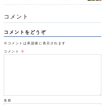
い・うまく
意思を持ってるか
こちらはお客さん
りも、まずはすぐ
る人に習う
のように一体化し
になってくれるか
にでも取り掛か
を作る・決
て見えますね...
も...
る...
ける有料の
ス...
コメント
コメントをどうぞ
※コメントは承認後に表示されます
コメント
※
名前