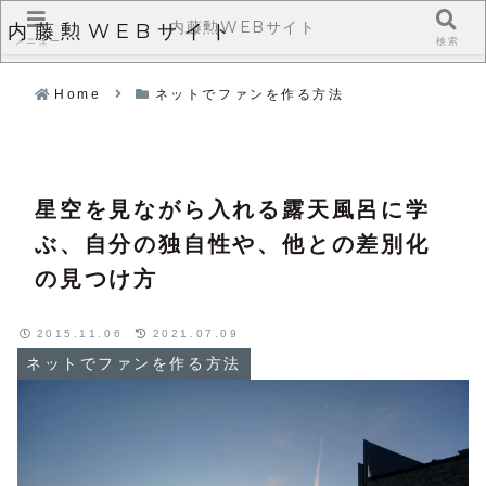
内藤勲WEBサイト
内藤勲WEBサイト
メニュー
検索
Home
ネットでファンを作る方法
星空を見ながら入れる露天風呂に学
ぶ、自分の独自性や、他との差別化
の見つけ方
2015.11.06
2021.07.09
ネットでファンを作る方法