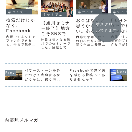
ネットでファンを作る方法
ネットでファンを作る方法
ネットでファンを作る方法
ネットでファンを作る方法
Facebo
検索だけじゃ
お金はないと
【旭川セミナ
横スクロー
からでき
なく、
思うからな
ー終了】地方
ルできます
じゃない
Facebookな
い。あると知
こそSNSでつ
投稿から2
どSNSで発信
るとある
内藤です。
内藤ですネットで
内藤です昨日はこ
ながりを作っ
昨日は初となる旭
アクセス
なぜかブロ
するから遠方
ファンができる
のおふたりの話を
て可能性をひ
川でのセミナーで
クセスが朝
と、今まで想像し
聞くために長野
ために必
からも来る
した。招致してく
かったんで
ていなかった方が
へ。左が立花岳志
ろげよう！
ださったのは、藤
もの。
べてみると
お客様になること
さん、右が牧野内
原聡子さん参加者
Faceboo
がりあます。例え
大史さん。立花さ
の多くが、藤原さ
記事がシェ
ば、これまでのお
んは、『No
んのつながりや
ていました
客さんとは違う地
Second Life』
SNSのつながりか
ら紹介して
域からわざわざ来
という超人気ブロ
パワーストーンを身
らでした。「つな
Facebookで違和感
た青山華子
てくれたとか、海
グをされていま
がりの経済」を感
につけて成功するか
を感じる投稿ってあ
ブログ⇒ 
外在住の日本の方
す。職業もプロブ
じましたね。会場
1０番こん
がお客さんになる
どうかは、買う時点
りませんか？
ロガー！⇒ No
の旭川市市民活動
うしたらい
とか、会ったこと
Second Life立
で決まっている。と
交流センター
を解決する
がないけどお客さ
花さんとは、飲み
いう話
CoCoDeは、赤レ
このFaceb.
んになるとか。僕
の席...
ンガ造りの外観
も...
で...
内藤勲メルマガ