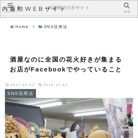
内藤勲WEBサイト
内藤勲WEBサイト
メニュー
検索
Home
SNS活用法
酒屋なのに全国の花火好きが集まる
お店がFacebookでやっていること
2017.05.05
2018.12.02
SNS活用法