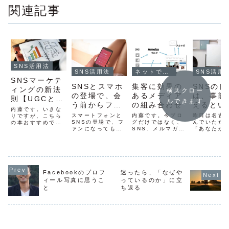
関連記事
SNS活用法
SNS活用
SNS活用法
ネットでファンを作る方法
SNSマーケテ
SNSの良
SNSとスマホ
集客に効果の
ィングの新法
横スクロー
は、事前
の登場で、会
あるメディア
則【UGCと
ルできます
えるとい
う前からファ
の組み合わせ
ULSSAS】
内藤です。いきな
と
ンになっても
昨日は名古
スマートフォンと
内藤です。今ブロ
りですが、こちら
んでいただ
らえるように
SNSの登場で、フ
グだけではなく、
の本おすすめで
「あなたか
ァンになってもら
SNS、メルマガ、
す。SNSのマーケ
なった
いと言われ
えるタイミングが
LINE＠など、媒
ティングに取り組
グとSNSの
早まりました。売
体が沢山ありま
むなら、絶対読ん
方」を開催
ってる人のファン
す。沢山あります
でおいて欲しい1
た。今回呼
になるとか、お店
が、どれか1つだ
冊。僕らはSNSで
ださったの
のファンになると
けではなく、複数
モノを買う「SNS
前こちらで
か、昔ならファン
組み合わせて使う
でモノを買う」と
Facebookのプロフ
迷ったら、「なぜや
した古澤麻
になるのは、実際
のが効果的です。
ありますが、より
ィール写真に思うこ
っているのか」に立
ん。→ 10
に買って、良かっ
単独のメディアだ
具体的には、SNS
と
ち返る
約枠が9月
たな〜と思ってか
けでは時間もかか
経由で買うことが
で9割埋ま
らだったとおもう
ってしまい、かえ
多いってことで
ティススタ
のです。そして人
って手間がかかり
す。例えば、...
客様はSNSを
やお店のファン...
ます。色んなメ...