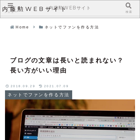
内藤勲WEBサイト
内藤勲WEBサイト
メニュー
検索
Home
ネットでファンを作る方法
ブログの文章は長いと読まれない？
長い方がいい理由
2018.09.29
2021.07.09
ネットでファンを作る方法