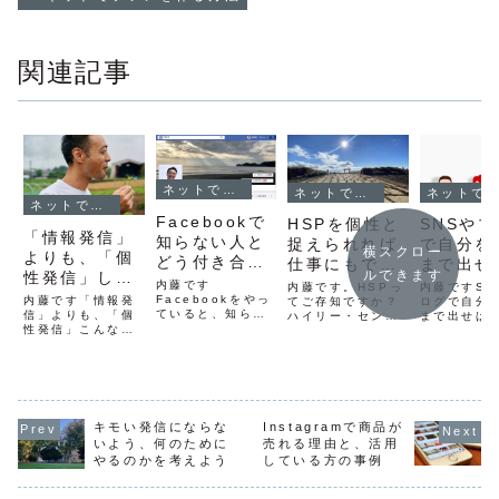
関連記事
ネットでファンを作る方法
ネットでファンを作る方法
ネットでファンを作る方法
ネットでファンを作る方法
Facebookで
HSPを個性と
SNSや
「情報発信」
知らない人と
捉えられれば
で自分を
横スクロー
よりも、「個
どう付き合っ
仕事にもでき
まで出せ
ルできます
性発信」して
ていくか
る
いのか？
内藤です
内藤です。HSPっ
内藤ですSN
いこう
Facebookをやっ
内藤です「情報発
てご存知ですか？
ログで自分
ていると、知らな
信」よりも、「個
ハイリー・センシ
まで出せば
い人からの友達申
性発信」こんな言
ティブ・パーソン
か？こんな
請やメッセージが
葉がふと降りてき
の略です。最近よ
むことはな
来ます。最初誰も
ました。情報自体
く聞かれるように
ょうか。自
が戸惑いますし、
に価値はないイン
なりましたよね。
す意味とは
どうしたらいいの
ターネットの発信
敏感とか、繊細と
よく「自分
か迷うのではない
は、役立つ情報は
か、共感しやすい
ましょう」
でしょうか？「知
喜ばれます。で
とか、感覚が鋭い
ていますが
キモい発信にならな
Instagramで商品が
らない人と
も、情報そのもの
とか特徴があるよ
マガやセミ
いよう、何のために
売れる理由と、活用
Facebookの友達
の価値はすぐに下
うです。周りが気
質問をいた
になってもいいの
やるのかを考えよう
している方の事例
がってしまいま
になってしまう自
とがありま
でしょうか？」と
す。なぜなら、自
分を責めてしまう
「Facebo
聞かれることも
分以外の人も同じ
すぐに不安にな...
こまで自分..