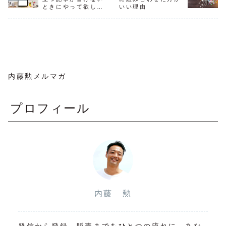
るってことなんで
うかもしれ
のためのWEB集客
が、回答専用のペ
ときにやって欲しい
いい理由
すよね。例えば、
が、メルマ
の教科書本当にあ
ージも用意してい
こと
スキースクールで
す。なんな
りがとうございま
ます。参加してく
毎シーズン前にメ
マガ読者を
す！個人がますま
ださっている方か
ルマガを流すとメ
ためにブロ
す活躍できる...
ら、あ...
ール...
や...
内藤勲メルマガ
プロフィール
内藤 勲