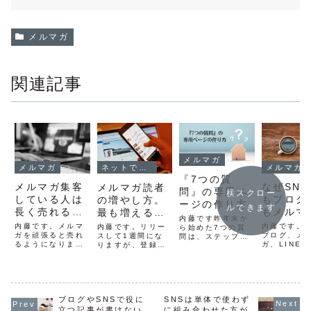
メルマガ
関連記事
メルマガ
メルマガ
メルマガ
ネットでファンを作る方法
『7つの質
メルマガ集客
なぜSN
メルマガ読者
問』の専用ペ
横スクロー
している人は
もブログ
の増やし方。
ージの作り方
ルできます
長く売れる法
もメルマ
最も増える方
内藤です昨年末か
則
重視して
法は紹介され
内藤です。メルマ
内藤です。S
内藤です。リリー
ら始めた7つの質
ガを頑張ると売れ
か
ブログ、メ
ること。
スして1週間にな
問は、ステップメ
るようになりま
ガ、LINE
りますが、登録し
ールになってい
す。やらないの
情報を発信
てダウンロードし
て、7日間メール
は、本当にもった
ールはいろ
てくださった方が
で、濃いファンを
いない。僕の周り
りますよね
800名を超えまし
増やすための質問
でも、インターネ
らのなかで
た。（名前を適当
が送られてきま
ットで長く売れて
番重要視し
に入れている方は
す。その質問に個
いる人の共通点は
がメルマガ
削除しています）
ブログやSNSで役に
SNSは単体で使わず
別の返信で答える
メルマガをやって
今どき古い
→ 個人ビジネス
こともできます
立つ記事が書けない
に組み合わせた方が