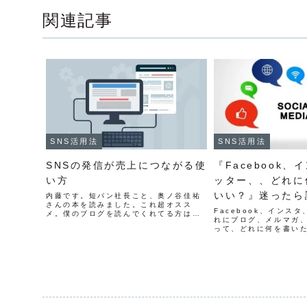
関連記事
SNS活用法
SNS活用法
SNSの発信が売上につながる使
『Facebook
い方
ッター、、どれに
いい？』迷ったら
内藤です。短パン社長こと、奥ノ谷佳祐
さんの本を読みました。これ超オスス
使い方
Facebook、インス
メ。僕のブログを読んでくれてる方は絶
れにブログ、メルマガ、
対に読んで欲しいな。僕は短パン社長と
って、どれに何を書い
はエクスマで何度も会っていますが、キ
う。。って迷うことあ
ャラも性格もまるで違います。二人で飲
むという仲でもありませんし...