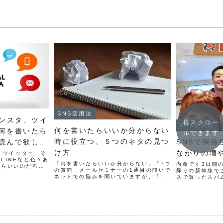
SNS活用法
、インスタ、ツイ
横スクロー
SNS活用法
何を書いたらいいか分からない
何を書いたら
ルできます
時に役立つ、５つのネタの見つ
読んで欲しい
SNSで関
け方
ながりの増
タ、ツイッター、そ
LINEなど色々あ
「何を書いたらいいか分からない」「7つ
内藤です3日間
たらいいのだろ
の質問」メールセミナーの1通目の問いで
帰りの新幹線で
はありませんか？
ネットでの悩みを聞いていますが、「何
スで買ったスパ
を書いたらいいかわからない」というお
ロハス で買っ
悩みが非常に多いです。ブログや
ら帰ります1日
Facebookに取り組んでみた。でも実際
るかな^^;3日
にやってみると何を発...
っともっと関...