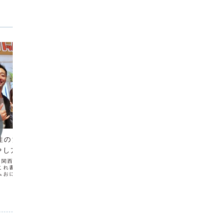
SNS活用法
SNSにどっぷりと浸かろう。な
ぜなら今、入り口やキッカケが
SNS
係性の深まる良質なつ
SNSになっているから。
やし方
ついつ
内藤です最近はTwitterでも毎日ツイー
だしの
トしています。Twitterが出始めたころ
の関西出張も終わり。只今
に始めて一時期やってたんですが、ここ
これ書いてます。アロハ
今日はF
2,3年はまともにやってませんでした。
ムおにぎり食べながら#ア
Inst
ブログとFacebookばかりに力を入れて
たスパムおにぎり食べなが
ね！は
いましたが、エクスマでTwitterの影...
限定8個らしい1個で足り
今、「何
間の関西もあっという間も
でしたか
知りたか
けると、