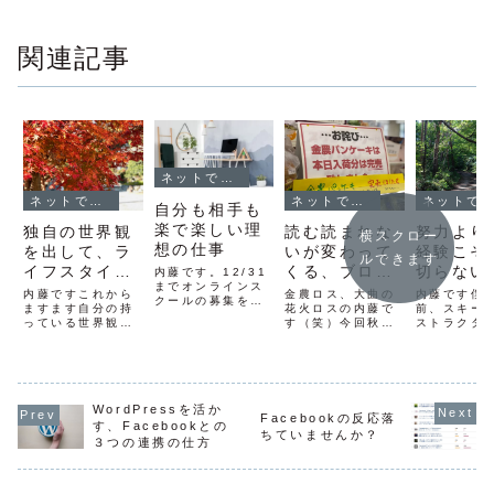
関連記事
ネットでファンを作る方法
ネットでファンを作る方法
ネットでファンを作る方法
ネットでファンを作る方法
自分も相手も
楽で楽しい理
独自の世界観
読む読まれな
努力より
横スクロー
想の仕事
を出して、ラ
いが変わって
経験こそ
ルできます
イフスタイル
くる、ブログ
切らない
内藤です。12/31
までオンラインス
を提案する
で最も大事な
内藤ですこれから
金農ロス、大曲の
内藤です僕
クールの募集をし
ますます自分の持
こととは？
花火ロスの内藤で
前、スキー
ています。そのオ
っている世界観を
す（笑）今回秋田
ストラクタ
ンラインスクール
出すって大事なこ
に行って、買いた
っていまし
にご参加のお客さ
とだな〜って思い
いものが1つあり
ンストラク
まからお声をいた
ます。昨日に引き
ました。それは
中には、選
だいたので紹介し
続きエクスマ塾の
「金農パンケー
りながらレ
ますね。私、
合宿です。今回の
キ」金足農業とロ
をする人も
2010年に起業
合宿のワークで
WordPressを活か
ーソンが共同開発
す。で、好
し、今年で11期目
Facebookの反応落
は、一人一人が持
した商品で、秋田
残す選手が
す、Facebookとの
を過ごしておりま
ちていませんか？
っている世界観を
県のローソンで限
インストラ
３つの連携の仕方
す。（自営で自活
確認してもらって
定発売されている
になるとは
しております）
います。「世界
のです。通常は毎
せん。逆に
この間、いろん...
観」て何かという
年5月下旬から1ヶ
して目がで