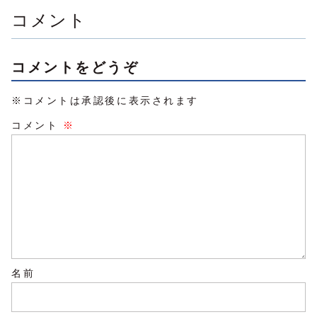
と、エクスマの創
月だけ販売するの
た人がイン
始者...
で...
クタ...
コメント
コメントをどうぞ
※コメントは承認後に表示されます
コメント
※
名前