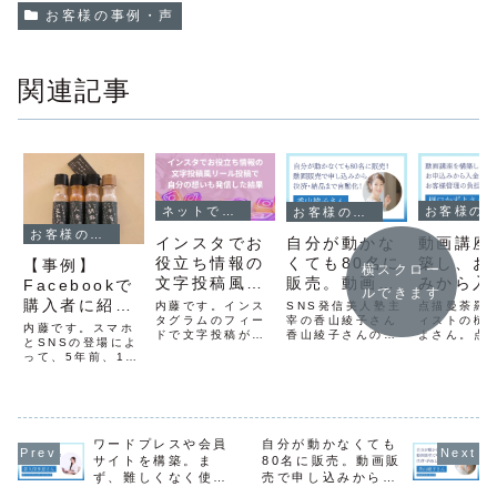
お客様の事例・声
関連記事
ネットでファンを作る方法
お客様の事例・声
お客様の事例・声
お客様の事例・声
インスタでお
動画講座
自分が動かな
役立ち情報の
築し、お
くても80名に
【事例】
横スクロー
文字投稿風の
みから入
販売。動画販
Facebookで
ルできます
リール投稿で
お客様管
売で申し込み
購入者に紹介
内藤です。インス
点描曼荼羅
SNS発信美人塾主
自分の想いも
タグラムのフィー
どの手間
ィストの樋
から決済・納
宰の香山綾子さん
され、宣伝せ
内藤です。スマホ
ドで文字投稿が流
よさん。点
香山綾子さんのブ
発信した結果
間の負担
品まで自動化
ずとも売れる
とSNSの登場によ
行っていますよ
ニック講座
ログこれまで自分
って、5年前、10
なくなり
されました。
八ヶ岳ドレッ
ね。名言や格言、
座を構築し
が動かないと売上
年前と比べて消費
お役立ち情報のノ
込みから入
にならなかったの
た。
シング
のされ方が一変し
ウハウを、Canva
客様管理な
が、動画販売で申
ました。SNSで一
などの画像編集ア
間や時間の
し込みから決済・
人一人が発信でき
プリで文字を画像
少なくなり
納品まで自動化さ
る時代です。つま
化して投稿するや
た。動画講
れました。そのお
り、一人一人が活
ワードプレスや会員
自分が動かなくても
り方です。文字の
かげさまで
かげでコロナにか
躍できるのです。
サイトを構築。ま
80名に販売。動画販
画像を複数枚用意
す。一度し
かって寝込んでい
八ヶ岳でドレッシ
ず、難しくなく使え
売で申し込みから決
して、横にスワイ
作ったおか
る間も80名に動画
ングを販売してい
プして読み進んで
今は質問が
を販売されまし
るのが、一番ありが
済・納品まで自動化