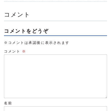
る松本千佳さんが
もらいます。わ...
に対応する
た。念願だった...
たいです！
されました。
まさにそのいい
済...
例。松本さん...
コメント
コメントをどうぞ
※コメントは承認後に表示されます
コメント
※
名前