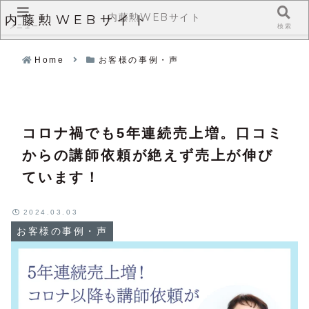
内藤勲WEBサイト
内藤勲WEBサイト
メニュー
検索
Home
お客様の事例・声
コロナ禍でも5年連続売上増。口コミ
からの講師依頼が絶えず売上が伸び
ています！
2024.03.03
お客様の事例・声