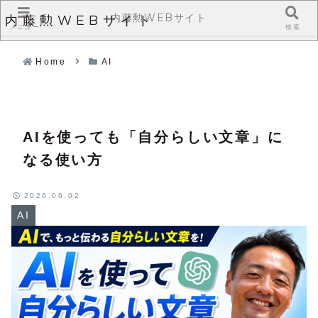
内藤勲WEBサイト
内藤勲WEBサイト
メニュー
検索
Home
AI
AIを使っても「自分らしい文章」に
なる使い方
2026.06.02
AI