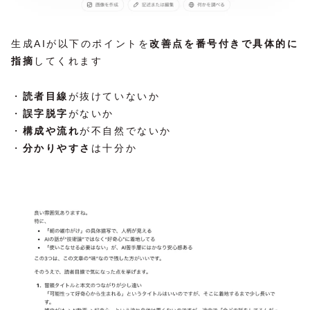
生成AIが以下のポイントを
改善点を番号付きで具体的に
指摘
してくれます
・
読者目線
が抜けていないか
・
誤字脱字
がないか
・
構成や流れ
が不自然でないか
・
分かりやすさ
は十分か