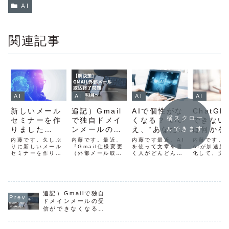
AI
関連記事
AI
AI
AI
AI
新しいメール
AIで個性がな
ChatGP
追記）Gmail
横スクロー
セミナーを作
くなる？ いい
できない
で独自ドメイ
りました
え、“あなたら
は何かを
ンメールの受
ルできます
『SNS発信が
しさ”を引き出
てみた結
信ができなく
内藤です。久しぶ
内藤です最近、AI
内藤です。
内藤です。最近、
ラクになる
りに新しいメール
すAIの使い方
を使って文章を書
AIが加速度
なるのと、そ
『Gmail仕様変更
セミナーを作りま
く人がどんどん増
化して、文
（外部メール取り
ChatGPTの
の解決策
した！最近
えています。ブロ
んどん自動
込み機能の終了）
使い方』
ChatGPTをテー
グやSNSでも「AI
るようにな
について』という
マにした勉強会を
に書いてもらった
ますよね。
通知が届いていま
やっていますが、
よ！」という投稿
としたメー
せんか？Gmailで
まだまだ
をよく見かけます
SNSの投稿
独自ドメインメー
ChatGPTをやっ
よね。誰でも簡単
グの文章まで
追記）Gmailで独自
ルの受信ができな
ていない方も多い
に情報を発信でき
が代わりに
くなる2026年1月
ドメインメールの受
ので初心者の方の
る、そんな時代に
くれる時代
から、Gmailの仕
信ができなくなるの
導入としてメール
なってきました。
ました。と
様が変更になるお
と、その解決策
セミナーを用意し
でも、こんな声も
利になった
知らせなのです。
ました。【無料メ
よく聞こえてきま
他の人も同様
外部メールの取