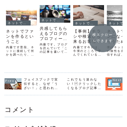
ネットでファンを作る方法
ネットでファンを作る方法
ネットでファンを作る方法
ネットでファンを作る方法
共感してもら
ネットでファ
【事例】チラ
ネットで
えるブログの
横スクロー
ンを作るとい
シや検索から
ンになっ
プロフィール
ルできます
うこと
来るお客様
らうため
記事の書き方
内藤です。ブログ
と、SNSから
稿すべき
内藤です普段、ネ
内藤です今日は、
僕はネット
を読んでいて「こ
ットに接続して何
来るお客様と
今僕のところで学
のこと
の個性を出
の記事を書いてる
かを調べたり、
んでくれているま
信すれば、
人はどんな人だろ
の大きな違い
SNSを開いたりす
ぁるさんの、小顔
ファンを作
う？」なんて思う
とは
るのってスマホで
セルフケアメソッ
思っていま
ことはありません
しょうか、パソコ
ド「マシュマロ・
して、今後
か？読者は、書い
ンでしょうか？も
タッチ」が特集さ
す自分のフ
ている情報を読み
う大半の方はスマ
れた雑誌の発売日
作ることが
たいわけですが、
ホかと思います。
6ページにわたっ
なってくる
でも誰が書いてる
フェイスブックで宣
これでもう迷わな
そして、スマホ利
て特集されてるそ
ます。ただ
かということも気
伝すると、なぜ「う
い！ クリックした
用は年々増加して
うです。特集され
を出すだけ
にしています。そ
います。総務省が
てる不思議なマシ
く人柄や世
ざい！」と思われて
くなるブログ記事タ
う、プロフィール
出している情報通
ュマロ・タッチ
伝わるもの
しまうのか？
イトルの付け方の３
はめちゃ読まれま
信白書からもわか
は、痛くないの
のです。例
す。どんな人か
ステップ
ります総務省｜
に、効果バツグン
プロフィー
を...
平...
のメ...
こ...
コメント