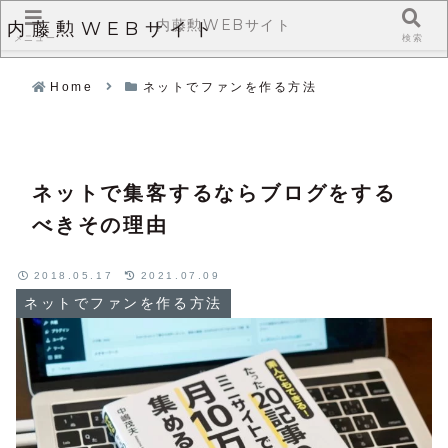
内藤勲WEBサイト
内藤勲WEBサイト
メニュー
検索
Home
ネットでファンを作る方法
ネットで集客するならブログをする
べきその理由
2018.05.17
2021.07.09
ネットでファンを作る方法