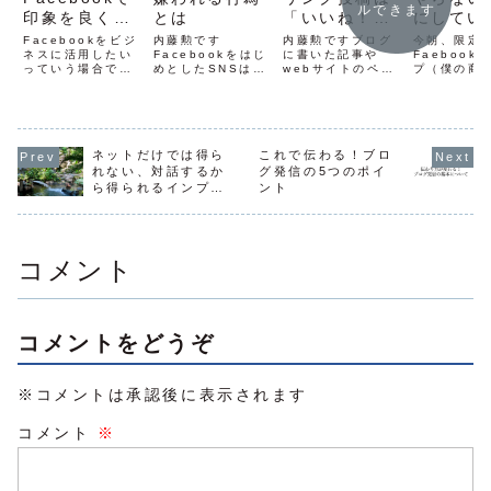
ルできます
印象を良くす
とは
「いいね！」
にしてい
る方法
がつきにく
と。僕基
Facebookをビジ
内藤勲です
内藤勲ですブログ
今朝、限定
ネスに活用したい
Facebookをはじ
い？
に書いた記事や
Faebook
っていう場合です
めとしたSNSは、
webサイトのペー
プ（僕の商
が、Facebookは
今や大事なビジネ
ジを、Facebook
ービスをこ
人とつながれる場
スツールですよ
からリンクさせた
利用したこ
所です。まだ実際
ね。使うことで一
投稿を「リンク投
る方限定の
にあったことのな
気に加速させてく
稿」と言います。
プ）でこん
い人とも繋がるこ
れます。アメブロ
下の画像のよう
をしました
とができます。ネ
ネットだけでは得ら
で新規のお客さん
これで伝わる！ブロ
に、ブログ記事で
Faceboo
ットで売れない原
が来なくなったと
使っている画像が
ないように
れない、対話するか
グ発信の5つのポイ
因に「知られてい
ころに、
サムネイル画像と
ること。 
ら得られるインプッ
ント
ない」「忘れられ
Facebookを活用
して表示され、記
の投稿にい
ト
ている」というこ
して新規が増えた
事タイトル、本文
背景に色を
とがあります。そ
という方も沢山い
の出だしが表示さ
て、大きい
れが...
ます。第一印象に
れます。見た...
トで投稿・
な...
ト欄...
コメント
コメントをどうぞ
※コメントは承認後に表示されます
コメント
※