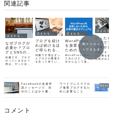
関連記事
読まれるブログの書き方
読まれるブログの書き方
読まれるブログの書き方
読まれるブログの書き方
たった６
ブログを続け
WordPress
ップでブ
なぜブログが
横スクロー
れば続けるほ
を放置しない
記事がど
必要か？ブロ
ルできます
ど得られる11
ための、記事
ん書ける
グとSNSの特
内藤です『
個のメリッ
の書き方マニ
内藤です僕はずっ
WordPress初め
プレート
の記事を書
徴の違い
内藤です。ブログ
ト。
とブログの重要さ
ュアル
てみたけど、よく
時間がかか
やっていますか？
を言って来ていま
分からなくて放
まう』『ダ
僕は、やったほう
すが、SNSがこれ
置…という方を良
と書いてし
がいいと思ってい
だけ使われるよう
く見かけます。ア
なんだか読
ます。特に個人で
になっても変わり
メブロのアカウン
い文になっ
ビジネスをしてい
ません。ブログは
ト停止が怖くて
う』このよ
るなら、絶対にあ
長く続けていれば
WordPressやっ
みはないで
ったほうがいい、
続けているほどメ
てみたけどチンプ
か？前回、
そう思っていま
Facebookの友達申
ワードプレスでブロ
リットも大きくな
ンカンプン。。み
記事を更新
す。SNS全盛です
請メッセージで、自
グ集客ブログするた
ります。無料ブロ
たいな。確かにア
ツを紹介し
が、ブログはずっ
グで、アカウント
分のことばかり書い
めに必要なこと
メブロの管理画面
が今回はブ
と使えるメディア
削除でもされなけ
と比べたら、難し
記事がどん
ていませんか？
です。
れば（笑）ブログ
そうに見えるかも
けるテンプ
Facebook、
の最大の良さは...
しれない...
ト...
Twitter、Inst...
コメント