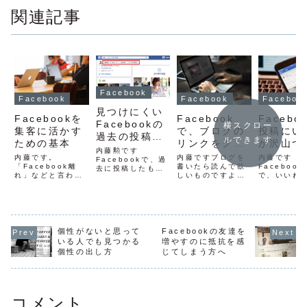
関連記事
Facebook
Facebook
Facebook
Faceboo
見つけにくい
Facebookを
Facebook
Facebo
Facebookの
横スクロー
集客に活かす
で、ブログの
投稿にい
過去の投稿を
ルできます
ための基本
リンクをクリ
が沢山つ
探しやすくす
内藤勲です
ックをしても
も売れな
内藤です。
内藤ですブログを
内藤です
る方法
Facebookで、過
「Facebook離
らうための5
書いたら読んで欲
つの理由
Faceboo
去に投稿したもの
れ」などと言われ
しいものですよ
で、いいね
を探すことってあ
つの注意点
ますが、大事なこ
ね。でも今は、い
ついたとし
りませんか？「い
とは、自分のお客
きなり誰かのブロ
売れるよう
つ書いたっけ
様になる方が何を
グを読みに行くこ
わけではあ
な〜」と、スクロ
使っているか？で
とってなくないで
ん。以前、
ールをがーっとや
す。見込み客にな
すか？SNSのなか
が1000と
って、「ないな
る方がFacebook
ったころは、好き
のに全然売
個性がないと思って
Facebookの友達を
い、あれ〜」など
を使っているな
なブログを自ら見
繋がりませ
となっていないで
いる人でも見つかる
増やすのに抵抗を感
ら、当然
に行って更新され
相談しに来
すかねFacebook
個性の出し方
じてしまう方へ
Facebookは使っ
てないか何度も確
何人もいま
は、投稿が流れて
た方がいいですよ
認してたのに。
もちろん、
しまうフローメデ
ね。で、
Facebookとブロ
と上手に使
ィアなので、過
Facebookを集客
グを連携する...
れば、1000.
去...
に...
コメント