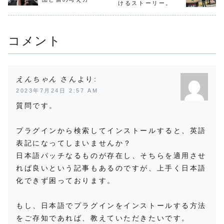
場合文字の装飾や
あったりします。
ました。そ
けるストーリー。
などのFTPソフト
リンク、画像も実
通常は「投稿」
56...
を使って、サーバ
際に表示される形
「固定ペ...
ーにファイ...
に”近い”...
コメント
えんちゃん
より:
2023年7月24日 2:57 AM
質問です。
プラグインから検索してインストールすると、英語
表記になってしまいませんか？
日本語パッチなるものが存在し、そちらを適用させ
れば良いという記事もあるのですが、上手く日本語
化できず困っております。
もし、日本語でプラグインをインストールする方法
をご存知であれば、教えていただきたいです。