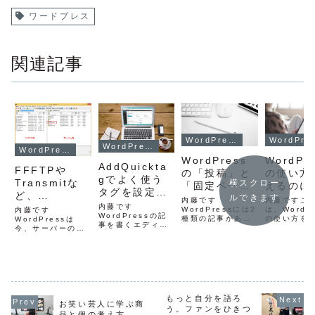
ワードプレス
関連記事
WordPressの使い方
WordP
WordPressの使い方
WordPressの使い方
WordPress
WordPr
AddQuickta
FFFTPや
の「投稿」と
の使い方
gでよく使う
Transmitな
横スクロー
「固定ペー
えるのに
タグを設定。
ど、
ルできます
ジ」の使い方
な学習方
内藤です
内藤ですこ
WordPress
WordPress
内藤です
WordPressには2
は、WordP
内藤です
のエディタ入
WordPressの記
種類の記事があり
の使い方を
やるなら整え
WordPressは
事を書くエディタ
ます。１つは、
学習したい
今、サーバーの管
力を便利にす
ておきたい
には、「ビジュア
「投稿」もう１つ
に書いてい
理画面から簡単に
る方法
ル」と「テキス
FTP接続環境
が、「固定ペー
す。WordP
インストールでき
ト」の2つがあり
ジ」テーマ（テン
を使うなら
るようになりまし
ます。
プレート）によっ
程度使い方
た。また、テーマ
WordPressエデ
ては、さらに「お
があったほ
やプラグインも
ィタ−「ビジュア
知らせ」とか、
い僕は200
WordPressの管
ル」と「テキス
「LP」とか、投
アメブロカ
理画面からアップ
ト」の違い「ビジ
もっと自分を語ろ
稿、固定ページ以
イズに関す
ロードできます。
お笑い芸人に学ぶ商
ュアル」を使った
う。ファンをひきつ
外の記事の種類も
ブロをスタ
以前は『FFFTP』
品と個の考え方