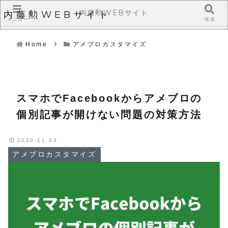
内藤勲WEBサイト
内藤勲WEBサイト
メニュー
検索
Home
アメブロカスタマイズ
スマホでFacebookからアメブロの
個別記事が開けない問題の対策方法
2020.11.03
アメブロカスタマイズ