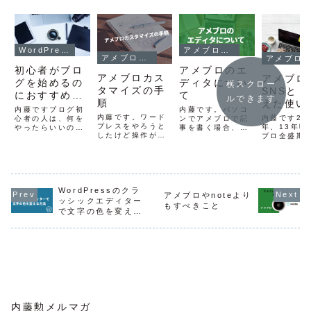
WordPressの使い方
アメブロカスタマイズ
アメブロカスタマイズ
アメブロカスタマイズ
初心者がブロ
アメブロのエ
アメブロカス
アメブロ
グを始めるの
ディタについ
横スクロー
タマイズの手
SNSと
におすすめし
て
ルできます
順
えた使い
たい２つのブ
内藤ですブログ初
内藤です。パソコ
内藤です。ワード
内藤です20
ログ
心者の人は、何を
ンでアメブロで記
プレスをやろうと
年、13年頃
やったらいいのか
事を書く場合、
したけど操作が難
ブロ全盛期
迷いますよね。色
「エディタ」は2
しくて挫折してし
ブロ１つで
んなブログサービ
種類あります。エ
まう。こんな方が
スムーズに
スがありますか
ディタとは記事を
結構います。なら
いました。
ら、どれを選べば
書く画面てこと
ばアメブロから始
は、Faceb
いいか分からない
ね。アメブロの基
めてみたら？と思
どのSNSが
と思います。僕個
本設定で「最新版
います。何を使う
WordPressのクラ
なる前で、
人的なおすすめ
エディタ（標
アメブロやnoteより
かよりも、続けら
ロユーザー
は、アメブロか、
準）」「タグ編集
ッシックエディター
もすべきこと
れる方が重要で
ったからで
WordPressで
エディタ」が選べ
で文字の色を変える
す。だから、ワー
報の収集源
す。僕自身、アメ
ます。最新版エデ
方法
ドプレスで放置す
ブロという
ブロを2009年か
ィタ最新版エディ
るくらいなら、操
かったんで
ら始めて、その...
タは、編集画面で
作の簡単なアメブ
際に僕も...
挿入した...
ロ...
内藤勲メルマガ