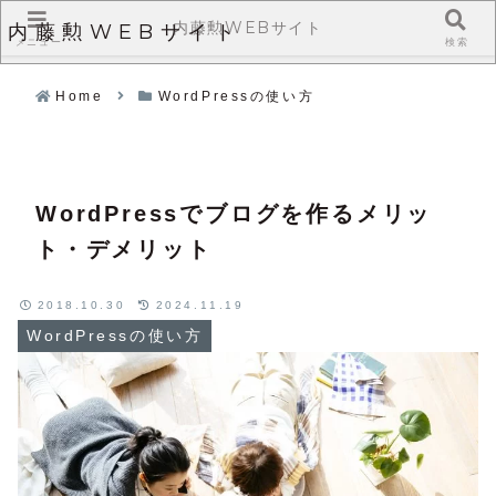
内藤勲WEBサイト
内藤勲WEBサイト
メニュー
検索
Home
WordPressの使い方
WordPressでブログを作るメリッ
ト・デメリット
2018.10.30
2024.11.19
WordPressの使い方