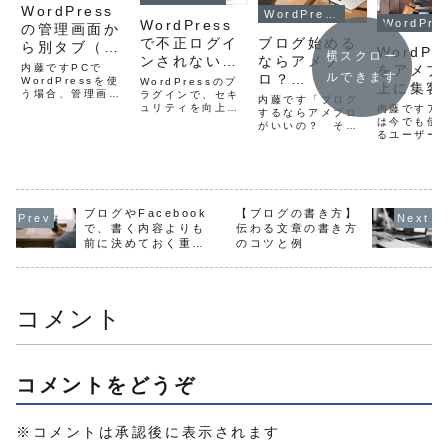
WordPress
WordPressの使い方
WordPress
WordP
の管理画面か
で不正ログイ
ブログ始める
ら別タブ（ウ
WordPr
横スクロー
ンされないた
ならアメブ
ィンドウ）で
をアメブ
内藤ですPCで
ルできます
めに
ロ？
サイトを開く
WordPressを使
WordPressのプ
上に集客
う場合、管理画面
ラグインで、セキ
WordPress
カスタマイズ
内藤です「ブログ
るブログ
から実際のサイト
ュリティを向上さ
内藤ですア
？ それぞれ
するならアメブロ
を表示させたい時
せてくれる
るための
は今でも使
がいいの？ それ
のメリットと
って多々あると思
「SiteGuard
るユーザー
ともWordPress
います。管理画面
WP」管理ページ
く、集客に
デメリット
がいいの？」こん
の左上にあるサイ
とログインに関す
ブログです
な風に思ったこと
ト名をクリックす
る攻撃からの防御
アカウト削
はないですか？ア
ると「サイト表
に特化したセキュ
るまではア
メブロ以外にも無
示」が出てきま
リティプラグイン
を大いに活
料ブログサービス
す。これをクリッ
です。
ブログやFacebook
【ブログの書き方】
いましたか
は沢山あります
クすると、実際の
WordPressのロ
かし一方で
で、書く内容よりも
伝わる文章の書き方
が、特にアメブロ
サイトが表示でき
グインページの
ロから
前に決めておく重要
のコツと例
を使う人は多いで
るのですが、同
URLを自動的に変
WordPre
すよね。今回は、
なこと
じ...
更してくれた...
行したいと
アメブロと
も多いです
WordPress...
は、そのよ
のため...
コメント
コメントをどうぞ
※コメントは承認後に表示されます