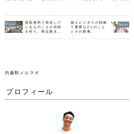
リット
こと
ていれば
ときに、ブログを
間、アメブロをメ
部出してしまっ
は、ひとり
夫！
中心にして考える
インにしていた時
て、今の自分を客
がネットで
ように伝えていま
期もありますが、
観視できる効果的
を作ろう！
す。やっぱりブロ
ずっと続けていま
な方法です。で
ているわけ
グ！ ^^ブログは
す。つくづく、ブ
も、バーって書き
が、残念な
検索からも、SNS
ログ続けてて良か
出すだけでは逆に
普段無料で発信して
個人ビジネスの戦略
ンチファン
からもアクセスが
ったなと思うこと
混乱してしまうこ
ます。アン
いるものこそが信頼
で重要な2つのこと
来るように育てて
が多々あります。
ともあります。
ない人はい
を作り、商品磨きに
とその順番。
いきたいもので
今回は、ブログを
「あ、こんな風に
ん。ネット
なる
す。検索からブロ
続けていると得ら
思ってんだ」「あ
していると
グへのアクセス検
れるメリットを書
れ、こんな事も考
ら批判され
索から来るよう...
きますね。まずそ
えてるんだ」「結
悪意のある
の...
局何や...
トが...
内藤勲メルマガ
プロフィール