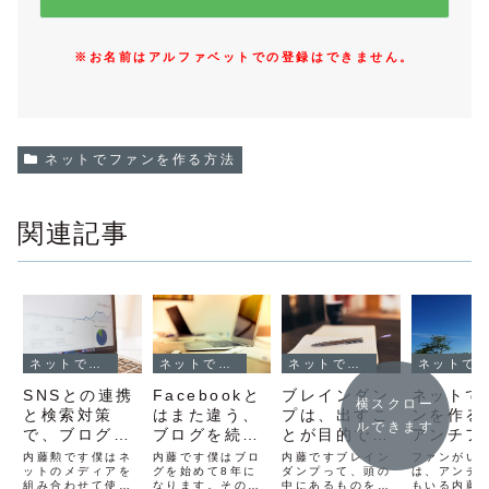
※お名前はアルファベットでの登録はできません。
ネットでファンを作る方法
関連記事
ネットでファンを作る方法
ネットでファンを作る方法
ネットでファンを作る方法
ネットでファンを作る方法
SNSとの連携
Facebookと
ブレインダン
ネットで
横スクロー
と検索対策
はまた違う、
プは、出すこ
ンを作る
ルできます
で、ブログの
ブログを続け
とが目的では
アンチフ
アクセスを伸
ていると得ら
なく、まとめ
もできる
内藤勲です僕はネ
内藤です僕はブロ
内藤ですブレイン
ファンがい
ばす方法
ットのメディアを
れる5つのメ
グを始めて8年に
て凝縮させる
ダンプって、頭の
もこれを
は、アンチ
組み合わせて使う
なります。その
中にあるものを全
もいる内藤