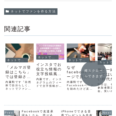
ネットでファンを作る方法
関連記事
ネットでファンを作る方法
ネットでファンを作る方法
ネットでファンを作る方法
ネットでファンを作る方法
インスタでお
「メルマガ登
なぜ
役立ち情報の
他と一緒
横スクロー
録はこちら」
facebookペ
文字投稿風の
ってはい
ルできます
では登録され
ージで反応が
リール投稿で
い時代だ
内藤です。インス
ない理由と、
起きないのか
内藤勲です『自然
内藤勲です
自分の想いも
タグラムのフィー
て思う
昨日は、セ
メルマガ読者
体で自分らしく、
Facebookページ
ドで文字投稿が流
発信した結果
参加者限定
ネットでファンを
を始めたけど反応
行っていますよ
を増やすため
会。笑いの
作る7つの質問』
がなくて放
ね。名言や格言、
い2時間ち
のステップメ
の読者が3200名
置… というペ
お役立ち情報のノ
でした。「
を超えましたース
ージが多いです。
ウハウを、Canva
ール
ーを開催す
タートして半年で
Facebookは確か
などの画像編集ア
に、大切な
すが、今でも毎日
に使っている人も
プリで文字を画像
なんですか
登録があります^^
多く、見込み客と
化して投稿するや
Facebookで友達承
iPhoneでできる音
前こんな質
この７つの質問の
なる数も多いで
り方です。文字の
れた時に僕
認をしたら、売り込
声プレゼントを共有
中では、セールス
す。でも、