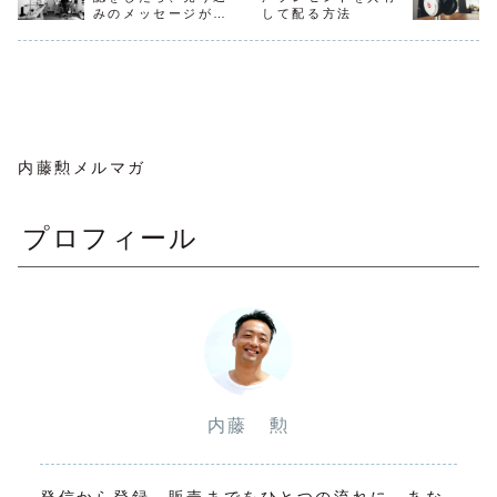
画像を複数枚用意
な風に答え
は一切していませ
Facebookの特徴
みのメッセージが
して配る方法
して、横にスワイ
「お客さん
ん。でもこれを読
を理解せずに使い
プして読み進んで
長々と来た。そんな
分も楽しむ
んで、『自然体で
方を間違えると、
もらいます。わ...
場合の対処法。
と。その答
自分らしくフ...
反応が全然おきな
かなり驚か
い...
ま...
内藤勲メルマガ
プロフィール
内藤 勲